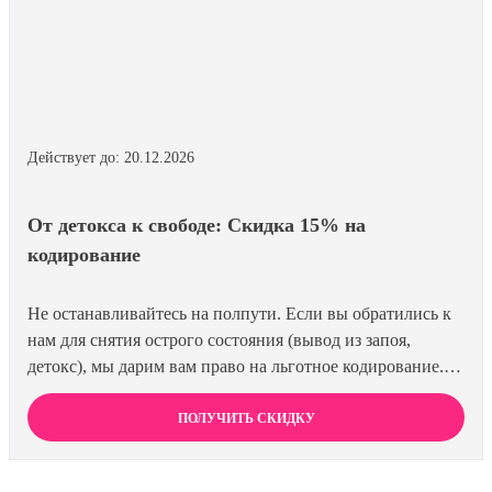
Действует до: 20.12.2026
От детокса к свободе: Скидка 15% на
кодирование
Не останавливайтесь на полпути. Если вы обратились к
нам для снятия острого состояния (вывод из запоя,
детокс), мы дарим вам право на льготное кодирование.
Просто предъявите документ об оплате первичной
процедуры, и получите скидку 15% на любой метод
ПОЛУЧИТЬ СКИДКУ
кодирования в нашей клинике. Ваш путь к трезвости
должен быть выгодным.