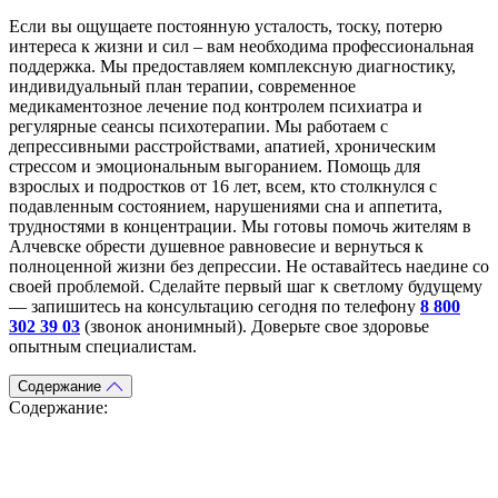
Если вы ощущаете постоянную усталость, тоску, потерю
интереса к жизни и сил – вам необходима профессиональная
поддержка. Мы предоставляем комплексную диагностику,
индивидуальный план терапии, современное
медикаментозное лечение под контролем психиатра и
регулярные сеансы психотерапии. Мы работаем с
депрессивными расстройствами, апатией, хроническим
стрессом и эмоциональным выгоранием. Помощь для
взрослых и подростков от 16 лет, всем, кто столкнулся с
подавленным состоянием, нарушениями сна и аппетита,
трудностями в концентрации. Мы готовы помочь жителям в
Алчевске обрести душевное равновесие и вернуться к
полноценной жизни без депрессии. Не оставайтесь наедине со
своей проблемой. Сделайте первый шаг к светлому будущему
— запишитесь на консультацию сегодня по телефону
8 800
302 39 03
(звонок анонимный). Доверьте свое здоровье
опытным специалистам.
Содержание
Содержание:
Входящая заявка
Заполните форму на сайте нашей клиники, чтобы отправить
заявку на получение помощи в борьбе с наркотиками. Мы
свяжемся с вами в ближайшее время, чтобы обсудить детали и