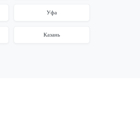
Уфа
Казань
Лечение алкоголиков
Алкоголизм
Лечение пивного
алкоголизма
Лечение женского
алкоголизма