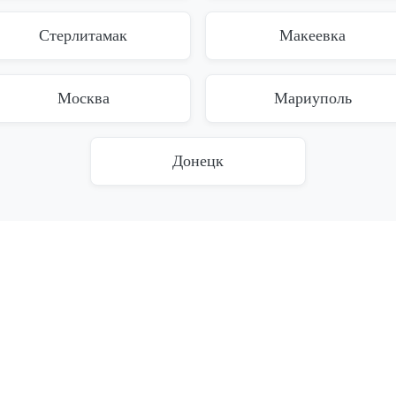
Стерлитамак
Макеевка
Москва
Мариуполь
Донецк
 из запоя
Кодирование
 из запоя на дому
Кодировка от наркомании
ьница от запоя
Вивитрол
лог на дом
Торпедо
Довженко