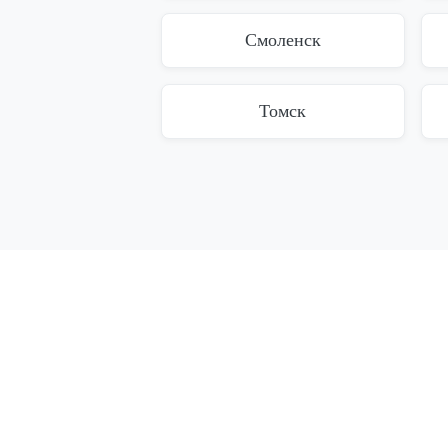
Смоленск
Томск
Лечение наркозависимых
Вывод
Снятие ломки
Вывод
УБОД
Капел
Кодировка от
Нарко
наркозависимости
Реабилитация