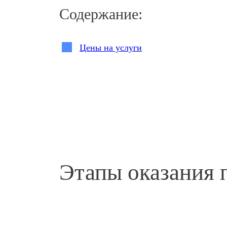
Содержание:
Цены на услуги
По какому принципу подбирается дл
Как работает кодирование от алкогол
Что включает подготовка к кодирова
Методы кодирования от алкоголизма 
Этапы оказания
Преимущества проведения кодировани
Часто задаваемые вопросы