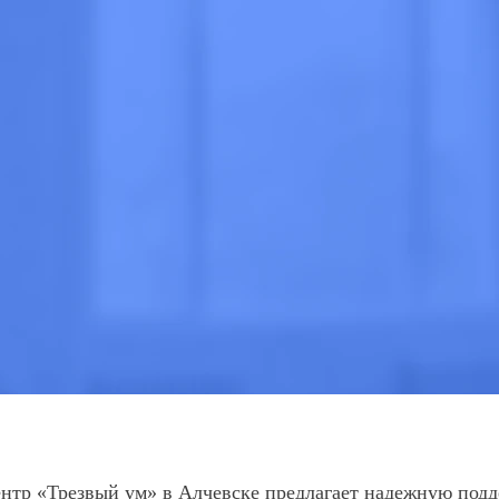
очно
 МНЕ
ВЫЗВАТЬ ВРАЧА
тр «Трезвый ум» в Алчевске предлагает надежную подд