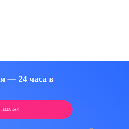
от
я — 24 часа в
 TELEGRAM