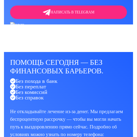
НАПИСАТЬ В TELEGRAM
ПОМОЩЬ СЕГОДНЯ — БЕЗ
ФИНАНСОВЫХ БАРЬЕРОВ.
Без похода в банк
Без переплат
Без комиссий
Без справок
Не откладывайте лечение из-за денег. Мы предлагаем
беспроцентную рассрочку — чтобы вы могли начать
путь к выздоровлению прямо сейчас. Подробно об
условиях можно узнать по номеру телефона: