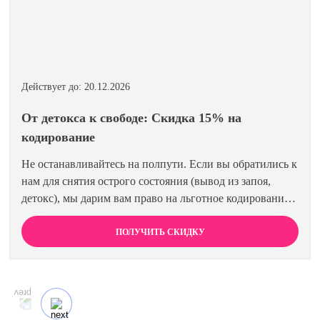
Действует до: 20.12.2026
От детокса к свободе: Скидка 15% на
кодирование
Не останавливайтесь на полпути. Если вы обратились к
нам для снятия острого состояния (вывод из запоя,
детокс), мы дарим вам право на льготное кодирование.
Просто предъявите документ об оплате первичной
процедуры, и получите скидку 15% на любой метод
ПОЛУЧИТЬ СКИДКУ
кодирования в нашей клинике. Ваш путь к трезвости
должен быть выгодным.