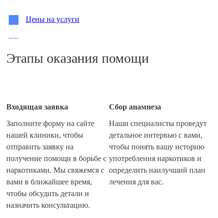
Цены на услуги
Когда необходимо закодироваться от наркомании?
Этапы оказания помощи
Суть кодирования методом наркоблокады
Виды и способы кодировки от наркомании
Входящая заявка
Сбор анамнеза
Этапы кодирования от наркомании
Заполните форму на сайте
Наши специалисты проведут
нашей клиники, чтобы
детальное интервью с вами,
Эффективность кодирования от наркомании
отправить заявку на
чтобы понять вашу историю
получение помощи в борьбе с
употребления наркотиков и
Преимущества лечения в нашей наркологической
наркотиками. Мы свяжемся с
определить наилучший план
клинике
вами в ближайшее время,
лечения для вас.
чтобы обсудить детали и
Часто задаваемые вопросы
назначить консультацию.