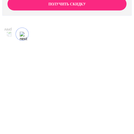
процедуры, и получите скидку 15% на любой метод
ПОЛУЧИТЬ СКИДКУ
кодирования в нашей клинике. Ваш путь к трезвости
должен быть выгодным.