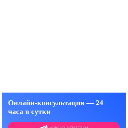
 психиатра-нарколога
 психотерапевта
ависимости
симости от курения
омании (лудомании)
Онлайн-консультация — 24
часа в сутки
НАПИСАТЬ В TELEGRAM