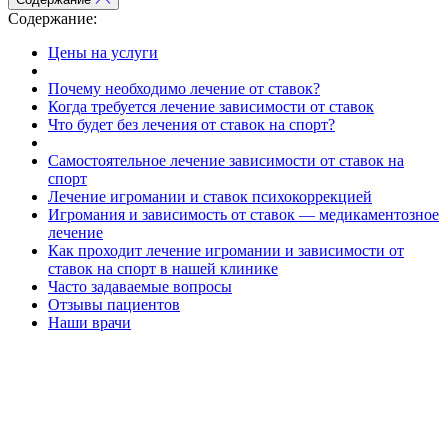
Содержание:
Цены на услуги
Почему необходимо лечение от ставок?
Когда требуется лечение зависимости от ставок
Что будет без лечения от ставок на спорт?
Самостоятельное лечение зависимости от ставок на
спорт
Лечение игромании и ставок психокоррекцией
Игромания и зависимость от ставок — медикаментозное
лечение
Как проходит лечение игромании и зависимости от
ставок на спорт в нашей клинике
Часто задаваемые вопросы
Отзывы пациентов
Наши врачи
Входящая заявка
Заполните форму на сайте нашей клиники, чтобы отправить
заявку на получение помощи в борьбе с наркотиками. Мы
свяжемся с вами в ближайшее время, чтобы обсудить детали и
назначить консультацию.