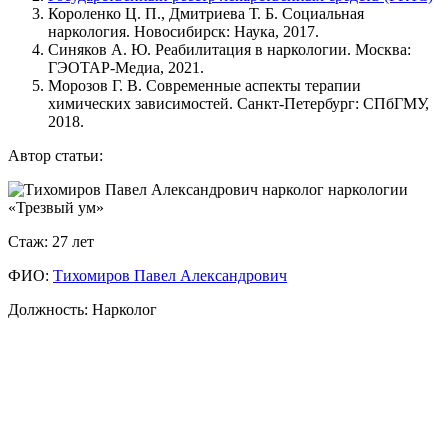
Короленко Ц. П., Дмитриева Т. Б. Социальная
наркология. Новосибирск: Наука, 2017.
Синяков А. Ю. Реабилитация в наркологии. Москва:
ГЭОТАР-Медиа, 2021.
Морозов Г. В. Современные аспекты терапии
химических зависимостей. Санкт-Петербург: СПбГМУ,
2018.
Автор статьи:
Стаж: 27 лет
ФИО:
Тихомиров Павел Александрович
Чем зависимость от ставок отличается от обычной игромании
Должность: Нарколог
(казино)?
Хотя механизмы схожи, зависимость от ставок (беттинг)
имеет свою специфику. Здесь игрок часто считает себя
"аналитиком", "экспертом по спорту". Иллюзия контроля и