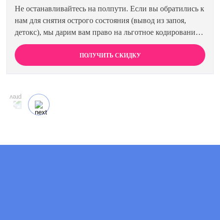
Не останавливайтесь на полпути. Если вы обратились к
нам для снятия острого состояния (вывод из запоя,
детокс), мы дарим вам право на льготное кодирование.
Просто предъявите документ об оплате первичной
процедуры, и получите скидку 15% на любой метод
ПОЛУЧИТЬ СКИДКУ
кодирования в нашей клинике. Ваш путь к трезвости
должен быть выгодным.