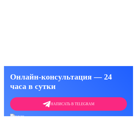
ация от алкоголя
₽
ть
Онлайн-консультация — 24
часа в сутки
НАПИСАТЬ В TELEGRAM