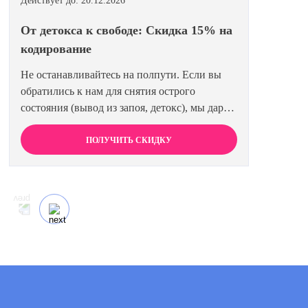
Действует до: 20.12.2026
От детокса к свободе: Скидка 15% на
кодирование
Не останавливайтесь на полпути. Если вы
обратились к нам для снятия острого
состояния (вывод из запоя, детокс), мы дарим
вам право на льготное кодирование. Просто
предъявите документ об оплате первичной
ПОЛУЧИТЬ СКИДКУ
процедуры, и получите скидку 15% на любой
метод кодирования в нашей клинике. Ваш
путь к трезвости должен быть выгодным.