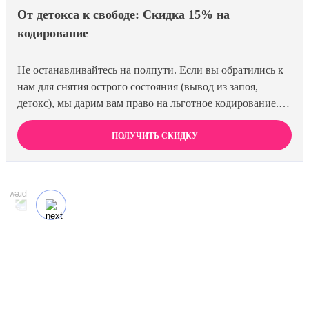
От детокса к свободе: Скидка 15% на
кодирование
Не останавливайтесь на полпути. Если вы обратились к
нам для снятия острого состояния (вывод из запоя,
детокс), мы дарим вам право на льготное кодирование.
Просто предъявите документ об оплате первичной
процедуры, и получите скидку 15% на любой метод
ПОЛУЧИТЬ СКИДКУ
кодирования в нашей клинике. Ваш путь к трезвости
должен быть выгодным.