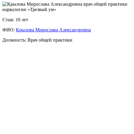
Стаж: 10 лет
ФИО:
Крылова Мирослава Александровна
Кто такие "созависимые" и зачем им лечение?
Должность: Врач общей практики
Созависимые — это близкие родственники наркоманов,
алкоголиков, игроманов. Они живут в постоянном стрессе,
контролируют зависимого, решают его проблемы, теряют
себя. Лечение созависимых необходимо, чтобы вернуть им
душевное здоровье, перестать "спасать" зависимого и начать
жить своей жизнью, а также создать условия для
выздоровления самого больного.
Лечение созависимых в вашем центре анонимно?
Да, лечение созависимых проводится строго анонимно. Мы
не передаем данные в государственные учреждения. Вы