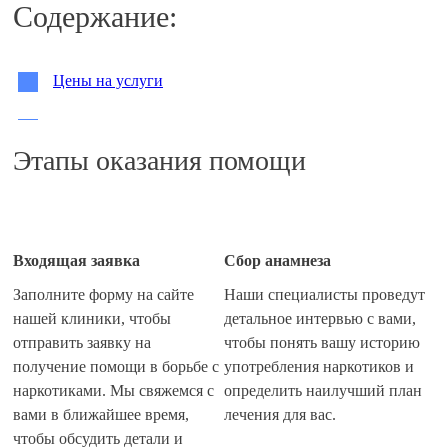
Содержание:
Цены на услуги
Особенности программы реабилитации 12 шагов
Этапы оказания помощи
Программа 12 шагов от алкоголизма
Программа 12 шагов от наркомании
Входящая заявка
Сбор анамнеза
Заполните форму на сайте
Наши специалисты проведут
Как происходит оказание наркологической помощи по
нашей клиники, чтобы
детальное интервью с вами,
методу 12 шагов?
отправить заявку на
чтобы понять вашу историю
получение помощи в борьбе с
употребления наркотиков и
Эффективность метода при лечении алкоголизма и
наркотиками. Мы свяжемся с
определить наилучший план
наркомании
вами в ближайшее время,
лечения для вас.
чтобы обсудить детали и