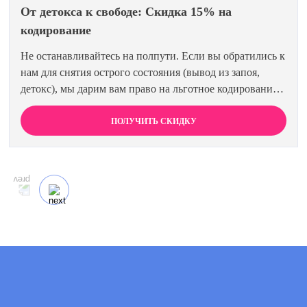
От детокса к свободе: Скидка 15% на
кодирование
Не останавливайтесь на полпути. Если вы обратились к
нам для снятия острого состояния (вывод из запоя,
детокс), мы дарим вам право на льготное кодирование.
Просто предъявите документ об оплате первичной
процедуры, и получите скидку 15% на любой метод
ПОЛУЧИТЬ СКИДКУ
кодирования в нашей клинике. Ваш путь к трезвости
должен быть выгодным.