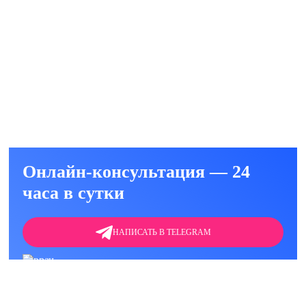
т (анализ) на наркотики в клинике или на
ть
Онлайн-консультация — 24
часа в сутки
НАПИСАТЬ В TELEGRAM